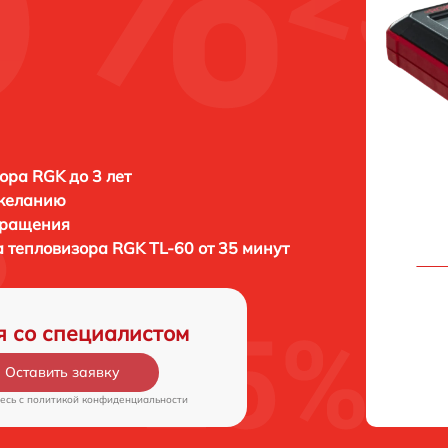
ора RGK до 3 лет
 желанию
бращения
а тепловизора
RGK TL-60 от 35 минут
я со специалистом
Оставить заявку
есь c
политикой конфиденциальности