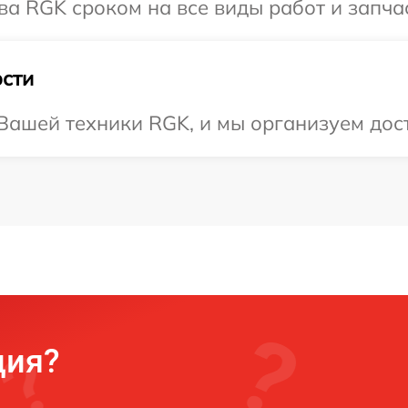
ва RGK сроком на все виды работ и запча
сти
ашей техники RGK, и мы организуем дост
ция?